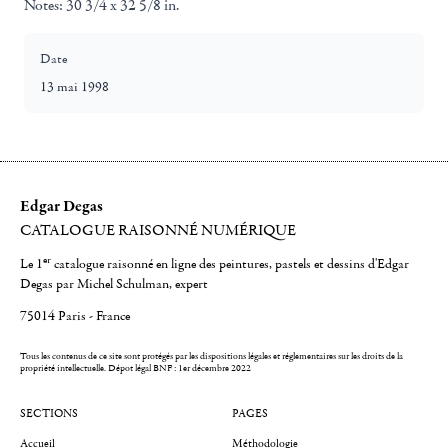
Notes:
30 3/4 x 32 5/8 in.
Date
13 mai 1998
Edgar Degas
CATALOGUE RAISONNÉ NUMÉRIQUE
er
Le 1
catalogue raisonné en ligne des peintures, pastels et dessins d'Edgar
Degas par Michel Schulman, expert
75014 Paris - France
Tous les contenus de ce site sont protégés par les dispositions légales et réglementaires sur les droits de la
propriété intellectuelle.
Dépot légal BNF : 1er décembre 2022
SECTIONS
PAGES
Accueil
Méthodologie