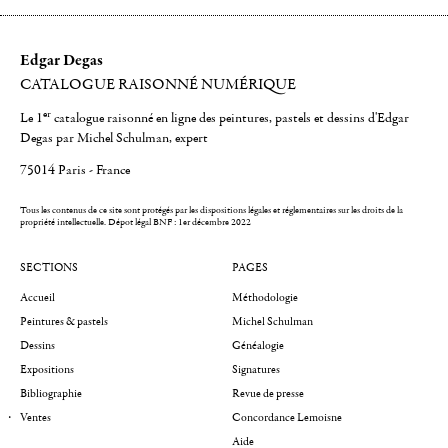
Edgar Degas
CATALOGUE RAISONNÉ NUMÉRIQUE
er
Le 1
catalogue raisonné en ligne des peintures, pastels et dessins d'Edgar
Degas par Michel Schulman, expert
75014 Paris - France
Tous les contenus de ce site sont protégés par les dispositions légales et réglementaires sur les droits de la
propriété intellectuelle.
Dépot légal BNF : 1er décembre 2022
SECTIONS
PAGES
Accueil
Méthodologie
Peintures & pastels
Michel Schulman
Dessins
Généalogie
Expositions
Signatures
Bibliographie
Revue de presse
Ventes
Concordance Lemoisne
Aide