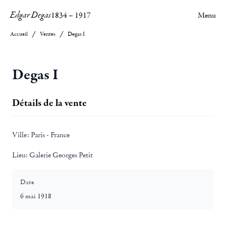
Edgar Degas
1834
–
1917
Menu
Accueil
Ventes
Degas I
Degas I
Détails de la vente
Ville:
Paris - France
Lieu:
Galerie Georges Petit
Date
6 mai 1918