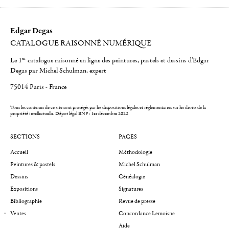
Edgar Degas
CATALOGUE RAISONNÉ NUMÉRIQUE
er
Le 1
catalogue raisonné en ligne des peintures, pastels et dessins d'Edgar
Degas par Michel Schulman, expert
75014 Paris - France
Tous les contenus de ce site sont protégés par les dispositions légales et réglementaires sur les droits de la
propriété intellectuelle.
Dépot légal BNF : 1er décembre 2022
SECTIONS
PAGES
Accueil
Méthodologie
Peintures & pastels
Michel Schulman
Dessins
Généalogie
Expositions
Signatures
Bibliographie
Revue de presse
Ventes
Concordance Lemoisne
Aide