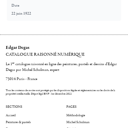
Date
22 juin 1922
Edgar Degas
CATALOGUE RAISONNÉ NUMÉRIQUE
er
Le 1
catalogue raisonné en ligne des peintures, pastels et dessins d'Edgar
Degas par Michel Schulman, expert
75014 Paris - France
Tous les contenus de ce site sont protégés par les dispositions légales et réglementaires sur les droits de la
propriété intellectuelle.
Dépot légal BNF : 1er décembre 2022
SECTIONS
PAGES
Accueil
Méthodologie
Peintures & pastels
Michel Schulman