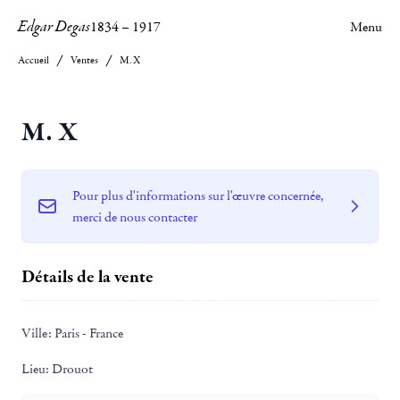
Edgar Degas
1834
–
1917
Menu
Accueil
Ventes
M. X
M. X
Pour plus d'informations sur l'œuvre concernée,
merci de nous contacter
Détails de la vente
Ville:
Paris - France
Lieu:
Drouot