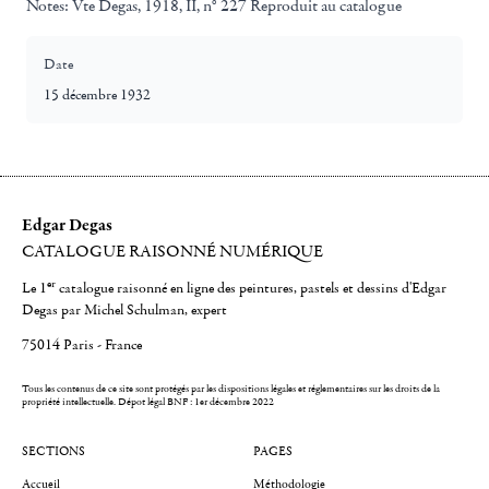
Notes:
Vte Degas, 1918, II, n° 227 Reproduit au catalogue
Date
15 décembre 1932
Edgar Degas
CATALOGUE RAISONNÉ NUMÉRIQUE
er
Le 1
catalogue raisonné en ligne des peintures, pastels et dessins d'Edgar
Degas par Michel Schulman, expert
75014 Paris - France
Tous les contenus de ce site sont protégés par les dispositions légales et réglementaires sur les droits de la
propriété intellectuelle.
Dépot légal BNF : 1er décembre 2022
SECTIONS
PAGES
Accueil
Méthodologie