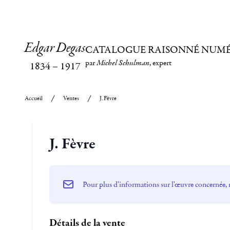
Edgar Degas
CATALOGUE RAISONNÉ NUM
par
Michel Schulman
, expert
1834
–
1917
Accueil
Ventes
J. Fèvre
J. Fèvre
Pour plus d'informations sur l'œuvre concernée, 
Détails de la vente