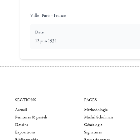
Ville:
Paris - France
Date
12 juin 1934
SECTIONS
PAGES
Accueil
Méthodologie
Peintures & pastels
Michel Schulman
Dessins
Généalogie
Expositions
Signatures
Bibliographie
Revue de presse