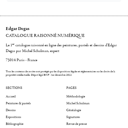
Edgar Degas
CATALOGUE RAISONNÉ NUMÉRIQUE
er
Le 1
catalogue raisonné en ligne des peintures, pastels et dessins d'Edgar
Degas par Michel Schulman, expert
75014 Paris - France
Tous les contenus de ce site sont protégés par les dispositions légales et réglementaires sur les droits de la
propriété intellectuelle.
Dépot légal BNF : 1er décembre 2022
SECTIONS
PAGES
Accueil
Méthodologie
Peintures & pastels
Michel Schulman
Dessins
Généalogie
Expositions
Signatures
Bibliographie
Revue de presse