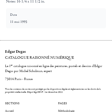
Notes:
16 1/4 x 11 1/2 in.
Date
11 mai 1995
Edgar Degas
CATALOGUE RAISONNÉ NUMÉRIQUE
er
Le 1
catalogue raisonné en ligne des peintures, pastels et dessins d'Edgar
Degas par Michel Schulman, expert
75014 Paris - France
Tous les contenus de ce site sont protégés par les dispositions légales et réglementaires sur les droits de la
propriété intellectuelle.
Dépot légal BNF : 1er décembre 2022
SECTIONS
PAGES
Accueil
Méthodologie