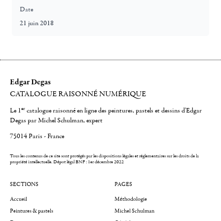
Date
21 juin 2018
Edgar Degas
CATALOGUE RAISONNÉ NUMÉRIQUE
er
Le 1
catalogue raisonné en ligne des peintures, pastels et dessins d'Edgar
Degas par Michel Schulman, expert
75014 Paris - France
Tous les contenus de ce site sont protégés par les dispositions légales et réglementaires sur les droits de la
propriété intellectuelle.
Dépot légal BNF : 1er décembre 2022
SECTIONS
PAGES
Accueil
Méthodologie
Peintures & pastels
Michel Schulman