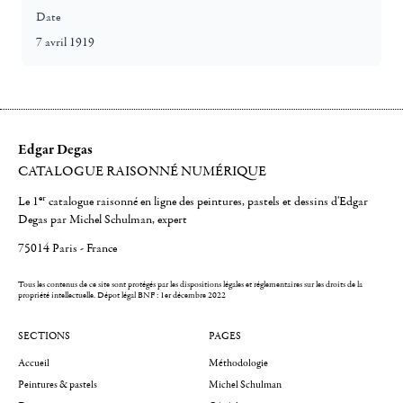
Date
7 avril 1919
Edgar Degas
CATALOGUE RAISONNÉ NUMÉRIQUE
er
Le 1
catalogue raisonné en ligne des peintures, pastels et dessins d'Edgar
Degas par Michel Schulman, expert
75014 Paris - France
Tous les contenus de ce site sont protégés par les dispositions légales et réglementaires sur les droits de la
propriété intellectuelle.
Dépot légal BNF : 1er décembre 2022
SECTIONS
PAGES
Accueil
Méthodologie
Peintures & pastels
Michel Schulman