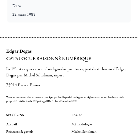
Date
22 mars 1985
Edgar Degas
CATALOGUE RAISONNÉ NUMÉRIQUE
er
Le 1
catalogue raisonné en ligne des peintures, pastels et dessins d'Edgar
Degas par Michel Schulman, expert
75014 Paris - France
Tous les contenus de ce site sont protégés par les dispositions légales et réglementaires sur les droits de la
propriété intellectuelle.
Dépot légal BNF : 1er décembre 2022
SECTIONS
PAGES
Accueil
Méthodologie
Peintures & pastels
Michel Schulman