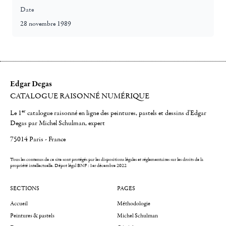
Date
28 novembre 1989
Edgar Degas
CATALOGUE RAISONNÉ NUMÉRIQUE
er
Le 1
catalogue raisonné en ligne des peintures, pastels et dessins d'Edgar
Degas par Michel Schulman, expert
75014 Paris - France
Tous les contenus de ce site sont protégés par les dispositions légales et réglementaires sur les droits de la
propriété intellectuelle.
Dépot légal BNF : 1er décembre 2022
SECTIONS
PAGES
Accueil
Méthodologie
Peintures & pastels
Michel Schulman