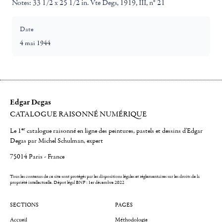
Notes:
33 1/2 x 25 1/2 in. Vte Degs, 1919, III, n° 21
Date
4 mai 1944
Edgar Degas
CATALOGUE RAISONNÉ NUMÉRIQUE
er
Le 1
catalogue raisonné en ligne des peintures, pastels et dessins d'Edgar
Degas par Michel Schulman, expert
75014 Paris - France
Tous les contenus de ce site sont protégés par les dispositions légales et réglementaires sur les droits de la
propriété intellectuelle.
Dépot légal BNF : 1er décembre 2022
SECTIONS
PAGES
Accueil
Méthodologie