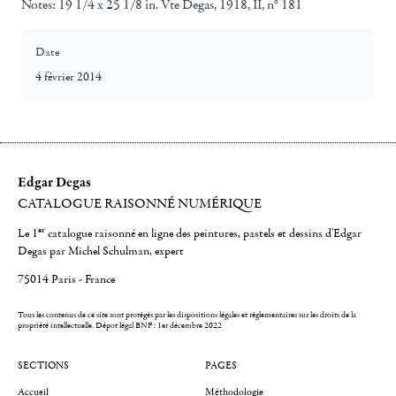
Notes:
19 1/4 x 25 1/8 in. Vte Degas, 1918, II, n° 181
Date
4 février 2014
Edgar Degas
CATALOGUE RAISONNÉ NUMÉRIQUE
er
Le 1
catalogue raisonné en ligne des peintures, pastels et dessins d'Edgar
Degas par Michel Schulman, expert
75014 Paris - France
Tous les contenus de ce site sont protégés par les dispositions légales et réglementaires sur les droits de la
propriété intellectuelle.
Dépot légal BNF : 1er décembre 2022
SECTIONS
PAGES
Accueil
Méthodologie