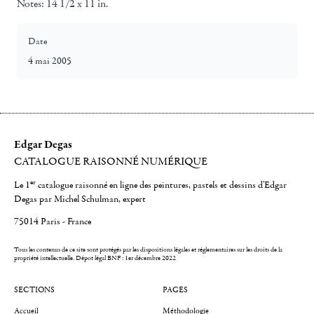
Notes:
14 1/2 x 11 in.
Date
4 mai 2005
Edgar Degas
CATALOGUE RAISONNÉ NUMÉRIQUE
er
Le 1
catalogue raisonné en ligne des peintures, pastels et dessins d'Edgar
Degas par Michel Schulman, expert
75014 Paris - France
Tous les contenus de ce site sont protégés par les dispositions légales et réglementaires sur les droits de la
propriété intellectuelle.
Dépot légal BNF : 1er décembre 2022
SECTIONS
PAGES
Accueil
Méthodologie