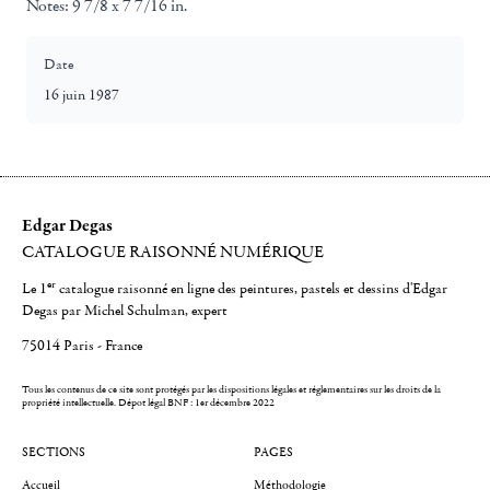
Notes:
9 7/8 x 7 7/16 in.
Date
16 juin 1987
Edgar Degas
CATALOGUE RAISONNÉ NUMÉRIQUE
er
Le 1
catalogue raisonné en ligne des peintures, pastels et dessins d'Edgar
Degas par Michel Schulman, expert
75014 Paris - France
Tous les contenus de ce site sont protégés par les dispositions légales et réglementaires sur les droits de la
propriété intellectuelle.
Dépot légal BNF : 1er décembre 2022
SECTIONS
PAGES
Accueil
Méthodologie