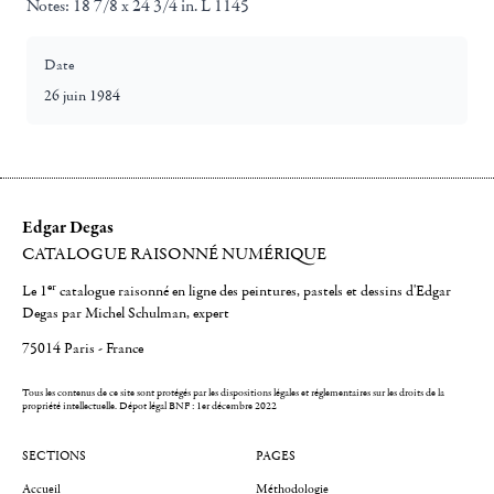
Notes:
18 7/8 x 24 3/4 in. L 1145
Date
26 juin 1984
Edgar Degas
CATALOGUE RAISONNÉ NUMÉRIQUE
er
Le 1
catalogue raisonné en ligne des peintures, pastels et dessins d'Edgar
Degas par Michel Schulman, expert
75014 Paris - France
Tous les contenus de ce site sont protégés par les dispositions légales et réglementaires sur les droits de la
propriété intellectuelle.
Dépot légal BNF : 1er décembre 2022
SECTIONS
PAGES
Accueil
Méthodologie