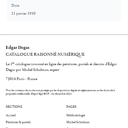
Date
21 janvier 1910
Edgar Degas
CATALOGUE RAISONNÉ NUMÉRIQUE
er
Le 1
catalogue raisonné en ligne des peintures, pastels et dessins d'Edgar
Degas par Michel Schulman, expert
75014 Paris - France
Tous les contenus de ce site sont protégés par les dispositions légales et réglementaires sur les droits de la
propriété intellectuelle.
Dépot légal BNF : 1er décembre 2022
SECTIONS
PAGES
Accueil
Méthodologie
Peintures & pastels
Michel Schulman