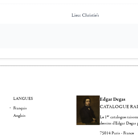
Lieu:
Christie's
LANGUES
Edgar Degas
CATALOGUE RA
Français
Anglais
er
Le 1
catalogue raisonn
dessins d'Edgar Degas 
75014 Paris - France