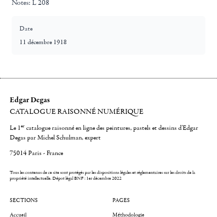
Notes:
L 208
Date
11 décembre 1918
Edgar Degas
CATALOGUE RAISONNÉ NUMÉRIQUE
er
Le 1
catalogue raisonné en ligne des peintures, pastels et dessins d'Edgar
Degas par Michel Schulman, expert
75014 Paris - France
Tous les contenus de ce site sont protégés par les dispositions légales et réglementaires sur les droits de la
propriété intellectuelle.
Dépot légal BNF : 1er décembre 2022
SECTIONS
PAGES
Accueil
Méthodologie