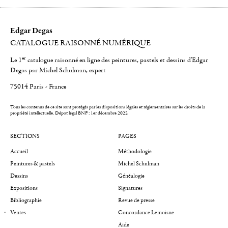
Edgar Degas
CATALOGUE RAISONNÉ NUMÉRIQUE
er
Le 1
catalogue raisonné en ligne des peintures, pastels et dessins d'Edgar
Degas par Michel Schulman, expert
75014 Paris - France
Tous les contenus de ce site sont protégés par les dispositions légales et réglementaires sur les droits de la
propriété intellectuelle.
Dépot légal BNF : 1er décembre 2022
SECTIONS
PAGES
Accueil
Méthodologie
Peintures & pastels
Michel Schulman
Dessins
Généalogie
Expositions
Signatures
Bibliographie
Revue de presse
Ventes
Concordance Lemoisne
Aide