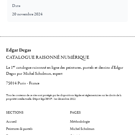
Date
20 novembre 2024
Edgar Degas
CATALOGUE RAISONNÉ NUMÉRIQUE
er
Le 1
catalogue raisonné en ligne des peintures, pastels et dessins d'Edgar
Degas par Michel Schulman, expert
75014 Paris - France
Tous les contenus de ce site sont protégés par les dispositions légales et réglementaires sur les droits de la
propriété intellectuelle.
Dépot légal BNF : 1er décembre 2022
SECTIONS
PAGES
Accueil
Méthodologie
Peintures & pastels
Michel Schulman