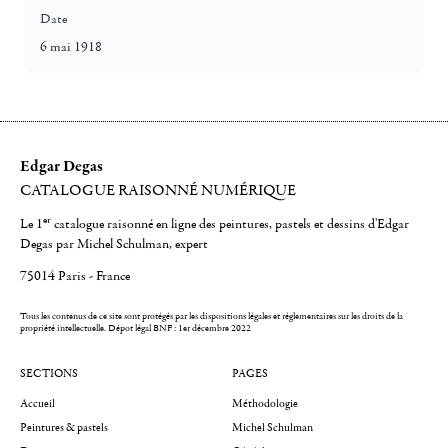
Date
6 mai 1918
Edgar Degas
CATALOGUE RAISONNÉ NUMÉRIQUE
er
Le 1
catalogue raisonné en ligne des peintures, pastels et dessins d'Edgar
Degas par Michel Schulman, expert
75014 Paris - France
Tous les contenus de ce site sont protégés par les dispositions légales et réglementaires sur les droits de la
propriété intellectuelle.
Dépot légal BNF : 1er décembre 2022
SECTIONS
PAGES
Accueil
Méthodologie
Peintures & pastels
Michel Schulman