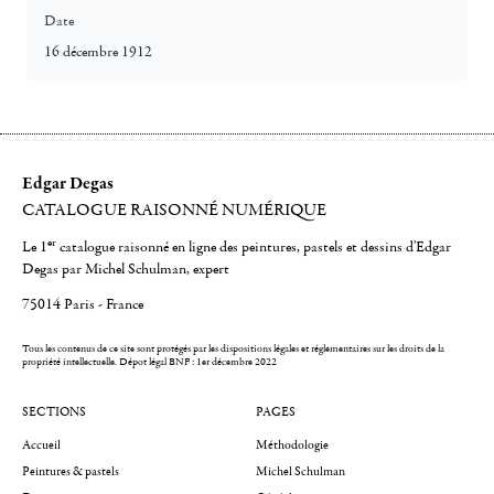
Date
16 décembre 1912
Edgar Degas
CATALOGUE RAISONNÉ NUMÉRIQUE
er
Le 1
catalogue raisonné en ligne des peintures, pastels et dessins d'Edgar
Degas par Michel Schulman, expert
75014 Paris - France
Tous les contenus de ce site sont protégés par les dispositions légales et réglementaires sur les droits de la
propriété intellectuelle.
Dépot légal BNF : 1er décembre 2022
SECTIONS
PAGES
Accueil
Méthodologie
Peintures & pastels
Michel Schulman