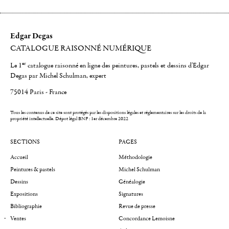
Edgar Degas
CATALOGUE RAISONNÉ NUMÉRIQUE
er
Le 1
catalogue raisonné en ligne des peintures, pastels et dessins d'Edgar
Degas par Michel Schulman, expert
75014 Paris - France
Tous les contenus de ce site sont protégés par les dispositions légales et réglementaires sur les droits de la
propriété intellectuelle.
Dépot légal BNF : 1er décembre 2022
SECTIONS
PAGES
Accueil
Méthodologie
Peintures & pastels
Michel Schulman
Dessins
Généalogie
Expositions
Signatures
Bibliographie
Revue de presse
Ventes
Concordance Lemoisne