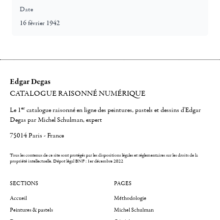
Date
16 février 1942
Edgar Degas
CATALOGUE RAISONNÉ NUMÉRIQUE
er
Le 1
catalogue raisonné en ligne des peintures, pastels et dessins d'Edgar
Degas par Michel Schulman, expert
75014 Paris - France
Tous les contenus de ce site sont protégés par les dispositions légales et réglementaires sur les droits de la
propriété intellectuelle.
Dépot légal BNF : 1er décembre 2022
SECTIONS
PAGES
Accueil
Méthodologie
Peintures & pastels
Michel Schulman