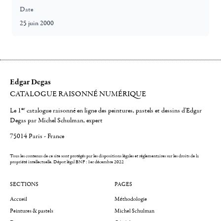
Date
25 juin 2000
Edgar Degas
CATALOGUE RAISONNÉ NUMÉRIQUE
er
Le 1
catalogue raisonné en ligne des peintures, pastels et dessins d'Edgar
Degas par Michel Schulman, expert
75014 Paris - France
Tous les contenus de ce site sont protégés par les dispositions légales et réglementaires sur les droits de la
propriété intellectuelle.
Dépot légal BNF : 1er décembre 2022
SECTIONS
PAGES
Accueil
Méthodologie
Peintures & pastels
Michel Schulman