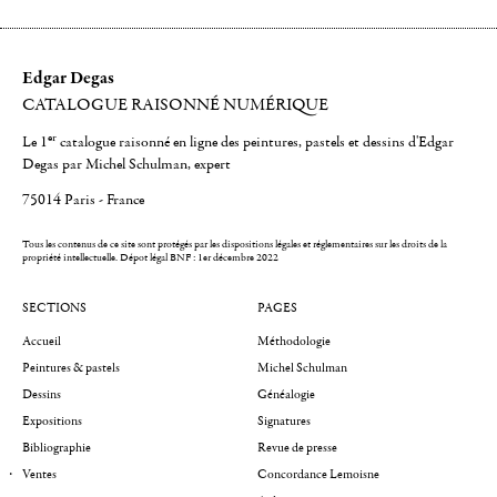
Edgar Degas
CATALOGUE RAISONNÉ NUMÉRIQUE
er
Le 1
catalogue raisonné en ligne des peintures, pastels et dessins d'Edgar
Degas par Michel Schulman, expert
75014 Paris - France
Tous les contenus de ce site sont protégés par les dispositions légales et réglementaires sur les droits de la
propriété intellectuelle.
Dépot légal BNF : 1er décembre 2022
SECTIONS
PAGES
Accueil
Méthodologie
Peintures & pastels
Michel Schulman
Dessins
Généalogie
Expositions
Signatures
Bibliographie
Revue de presse
Ventes
Concordance Lemoisne