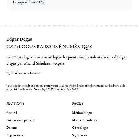
12 septembre 2025
Edgar Degas
CATALOGUE RAISONNÉ NUMÉRIQUE
er
Le 1
catalogue raisonné en ligne des peintures, pastels et dessins d'Edgar
Degas par Michel Schulman, expert
75014 Paris - France
Tous les contenus de ce site sont protégés par les dispositions légales et réglementaires sur les droits de la
propriété intellectuelle.
Dépot légal BNF : 1er décembre 2022
SECTIONS
PAGES
Accueil
Méthodologie
Peintures & pastels
Michel Schulman
Dessins
Généalogie
Expositions
Signatures