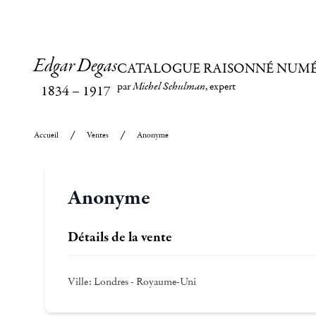
Edgar Degas
CATALOGUE RAISONNÉ NUM
par
Michel Schulman
, expert
1834
–
1917
Accueil
Ventes
Anonyme
Anonyme
Détails de la vente
Ville:
Londres - Royaume-Uni