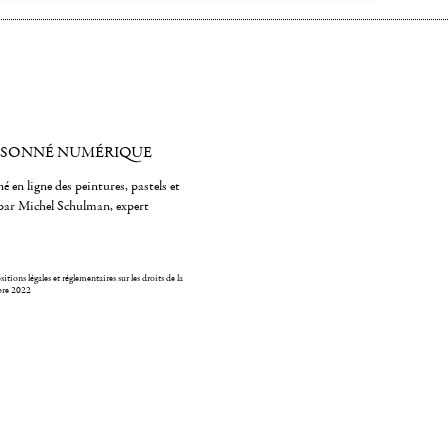
ISONNÉ NUMÉRIQUE
é en ligne des peintures, pastels et
par Michel Schulman, expert
itions légales et réglementaires sur les droits de la
bre 2022