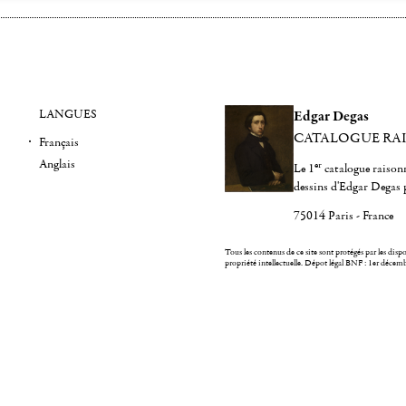
LANGUES
Edgar Degas
CATALOGUE RA
Français
Anglais
er
Le 1
catalogue raisonn
dessins d'Edgar Degas 
75014 Paris - France
Tous les contenus de ce site sont protégés par les dispos
propriété intellectuelle.
Dépot légal BNF : 1er décem