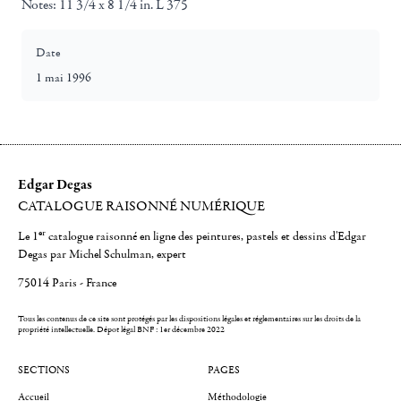
Notes:
11 3/4 x 8 1/4 in. L 375
Date
1 mai 1996
Edgar Degas
CATALOGUE RAISONNÉ NUMÉRIQUE
er
Le 1
catalogue raisonné en ligne des peintures, pastels et dessins d'Edgar
Degas par Michel Schulman, expert
75014 Paris - France
Tous les contenus de ce site sont protégés par les dispositions légales et réglementaires sur les droits de la
propriété intellectuelle.
Dépot légal BNF : 1er décembre 2022
SECTIONS
PAGES
Accueil
Méthodologie