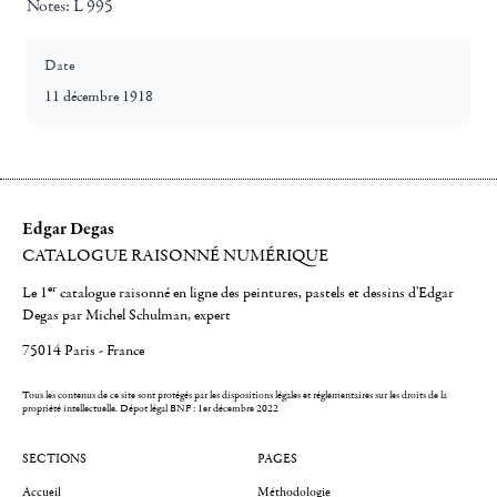
Notes:
L 995
Date
11 décembre 1918
Edgar Degas
CATALOGUE RAISONNÉ NUMÉRIQUE
er
Le 1
catalogue raisonné en ligne des peintures, pastels et dessins d'Edgar
Degas par Michel Schulman, expert
75014 Paris - France
Tous les contenus de ce site sont protégés par les dispositions légales et réglementaires sur les droits de la
propriété intellectuelle.
Dépot légal BNF : 1er décembre 2022
SECTIONS
PAGES
Accueil
Méthodologie