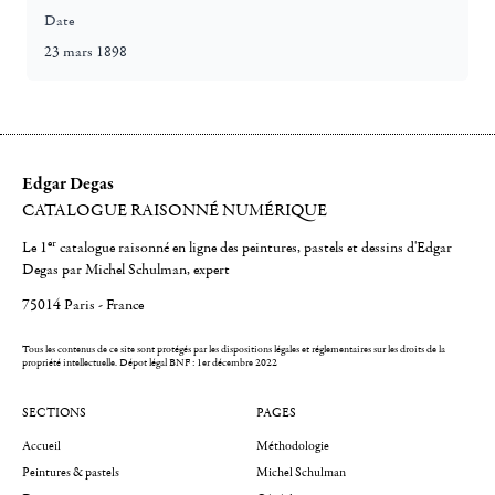
Date
23 mars 1898
Edgar Degas
CATALOGUE RAISONNÉ NUMÉRIQUE
er
Le 1
catalogue raisonné en ligne des peintures, pastels et dessins d'Edgar
Degas par Michel Schulman, expert
75014 Paris - France
Tous les contenus de ce site sont protégés par les dispositions légales et réglementaires sur les droits de la
propriété intellectuelle.
Dépot légal BNF : 1er décembre 2022
SECTIONS
PAGES
Accueil
Méthodologie
Peintures & pastels
Michel Schulman