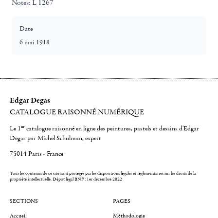
Notes:
L 1267
Date
6 mai 1918
Edgar Degas
CATALOGUE RAISONNÉ NUMÉRIQUE
er
Le 1
catalogue raisonné en ligne des peintures, pastels et dessins d'Edgar
Degas par Michel Schulman, expert
75014 Paris - France
Tous les contenus de ce site sont protégés par les dispositions légales et réglementaires sur les droits de la
propriété intellectuelle.
Dépot légal BNF : 1er décembre 2022
SECTIONS
PAGES
Accueil
Méthodologie