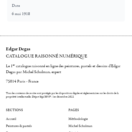
Date
6 mai 1918
Edgar Degas
CATALOGUE RAISONNÉ NUMÉRIQUE
er
Le 1
catalogue raisonné en ligne des peintures, pastels et dessins d'Edgar
Degas par Michel Schulman, expert
75014 Paris - France
Tous les contenus de ce site sont protégés par les dispositions légales et réglementaires sur les droits de la
propriété intellectuelle.
Dépot légal BNF : 1er décembre 2022
SECTIONS
PAGES
Accueil
Méthodologie
Peintures & pastels
Michel Schulman