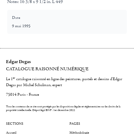
Notes:
16 3/8 x 9 1/2 in. L 449
Date
9 mai 1995
Edgar Degas
CATALOGUE RAISONNÉ NUMÉRIQUE
er
Le 1
catalogue raisonné en ligne des peintures, pastels et dessins d'Edgar
Degas par Michel Schulman, expert
75014 Paris - France
Tous les contenus de ce site sont protégés par les dispositions légales et réglementaires sur les droits de la
propriété intellectuelle.
Dépot légal BNF : 1er décembre 2022
SECTIONS
PAGES
Accueil
Méthodologie