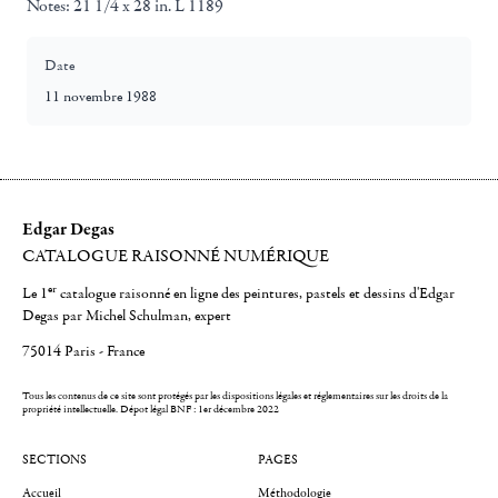
Notes:
21 1/4 x 28 in. L 1189
Date
11 novembre 1988
Edgar Degas
CATALOGUE RAISONNÉ NUMÉRIQUE
er
Le 1
catalogue raisonné en ligne des peintures, pastels et dessins d'Edgar
Degas par Michel Schulman, expert
75014 Paris - France
Tous les contenus de ce site sont protégés par les dispositions légales et réglementaires sur les droits de la
propriété intellectuelle.
Dépot légal BNF : 1er décembre 2022
SECTIONS
PAGES
Accueil
Méthodologie