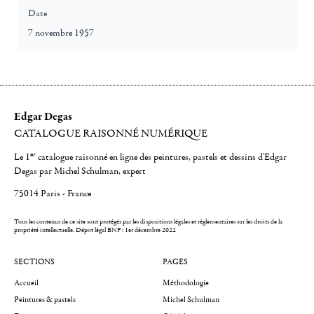
Date
7 novembre 1957
Edgar Degas
CATALOGUE RAISONNÉ NUMÉRIQUE
er
Le 1
catalogue raisonné en ligne des peintures, pastels et dessins d'Edgar
Degas par Michel Schulman, expert
75014 Paris - France
Tous les contenus de ce site sont protégés par les dispositions légales et réglementaires sur les droits de la
propriété intellectuelle.
Dépot légal BNF : 1er décembre 2022
SECTIONS
PAGES
Accueil
Méthodologie
Peintures & pastels
Michel Schulman