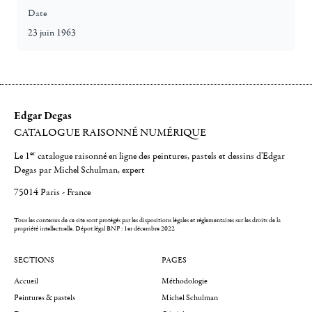
Date
23 juin 1963
Edgar Degas
CATALOGUE RAISONNÉ NUMÉRIQUE
er
Le 1
catalogue raisonné en ligne des peintures, pastels et dessins d'Edgar
Degas par Michel Schulman, expert
75014 Paris - France
Tous les contenus de ce site sont protégés par les dispositions légales et réglementaires sur les droits de la
propriété intellectuelle.
Dépot légal BNF : 1er décembre 2022
SECTIONS
PAGES
Accueil
Méthodologie
Peintures & pastels
Michel Schulman