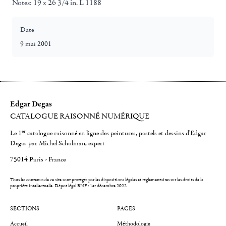
Notes:
19 x 26 3/4 in. L 1188
Date
9 mai 2001
Edgar Degas
CATALOGUE RAISONNÉ NUMÉRIQUE
er
Le 1
catalogue raisonné en ligne des peintures, pastels et dessins d'Edgar
Degas par Michel Schulman, expert
75014 Paris - France
Tous les contenus de ce site sont protégés par les dispositions légales et réglementaires sur les droits de la
propriété intellectuelle.
Dépot légal BNF : 1er décembre 2022
SECTIONS
PAGES
Accueil
Méthodologie