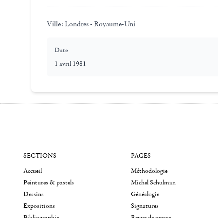
Ville:
Londres - Royaume-Uni
Date
1 avril 1981
SECTIONS
PAGES
Accueil
Méthodologie
Peintures & pastels
Michel Schulman
Dessins
Généalogie
Expositions
Signatures
Bibliographie
Revue de presse