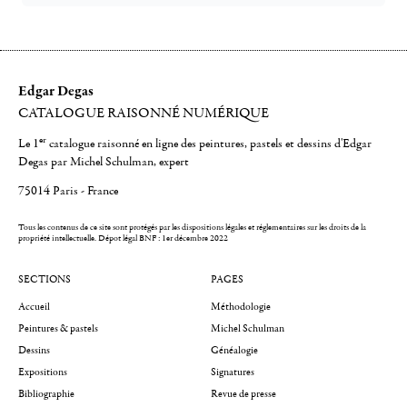
Edgar Degas
CATALOGUE RAISONNÉ NUMÉRIQUE
er
Le 1
catalogue raisonné en ligne des peintures, pastels et dessins d'Edgar
Degas par Michel Schulman, expert
75014 Paris - France
Tous les contenus de ce site sont protégés par les dispositions légales et réglementaires sur les droits de la
propriété intellectuelle.
Dépot légal BNF : 1er décembre 2022
SECTIONS
PAGES
Accueil
Méthodologie
Peintures & pastels
Michel Schulman
Dessins
Généalogie
Expositions
Signatures
Bibliographie
Revue de presse