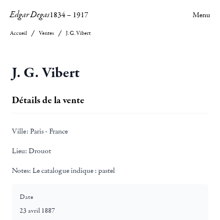
Edgar Degas
1834
–
1917
Menu
Accueil
Ventes
J. G. Vibert
J. G. Vibert
Détails de la vente
Ville:
Paris - France
Lieu:
Drouot
Notes:
Le catalogue indique : pastel
Date
23 avril 1887