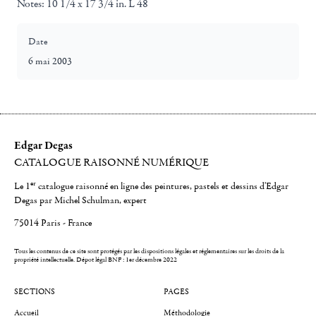
Notes:
10 1/4 x 17 3/4 in. L 48
Date
6 mai 2003
Edgar Degas
CATALOGUE RAISONNÉ NUMÉRIQUE
er
Le 1
catalogue raisonné en ligne des peintures, pastels et dessins d'Edgar
Degas par Michel Schulman, expert
75014 Paris - France
Tous les contenus de ce site sont protégés par les dispositions légales et réglementaires sur les droits de la
propriété intellectuelle.
Dépot légal BNF : 1er décembre 2022
SECTIONS
PAGES
Accueil
Méthodologie