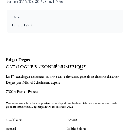
Notes:
27 5/8 x 20 3/8 in. L 736
Date
12 mai 1980
Edgar Degas
CATALOGUE RAISONNÉ NUMÉRIQUE
er
Le 1
catalogue raisonné en ligne des peintures, pastels et dessins d'Edgar
Degas par Michel Schulman, expert
75014 Paris - France
Tous les contenus de ce site sont protégés par les dispositions légales et réglementaires sur les droits de la
propriété intellectuelle.
Dépot légal BNF : 1er décembre 2022
SECTIONS
PAGES
Accueil
Méthodologie