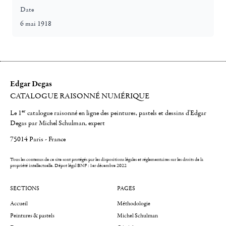
Date
6 mai 1918
Edgar Degas
CATALOGUE RAISONNÉ NUMÉRIQUE
er
Le 1
catalogue raisonné en ligne des peintures, pastels et dessins d'Edgar
Degas par Michel Schulman, expert
75014 Paris - France
Tous les contenus de ce site sont protégés par les dispositions légales et réglementaires sur les droits de la
propriété intellectuelle.
Dépot légal BNF : 1er décembre 2022
SECTIONS
PAGES
Accueil
Méthodologie
Peintures & pastels
Michel Schulman