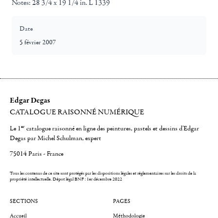
Notes:
28 3/4 x 19 1/4 in. L 1339
Date
5 février 2007
Edgar Degas
CATALOGUE RAISONNÉ NUMÉRIQUE
er
Le 1
catalogue raisonné en ligne des peintures, pastels et dessins d'Edgar
Degas par Michel Schulman, expert
75014 Paris - France
Tous les contenus de ce site sont protégés par les dispositions légales et réglementaires sur les droits de la
propriété intellectuelle.
Dépot légal BNF : 1er décembre 2022
SECTIONS
PAGES
Accueil
Méthodologie