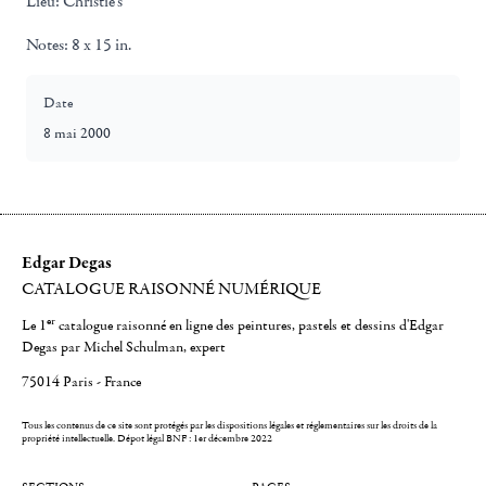
Lieu:
Christie's
Notes:
8 x 15 in.
Date
8 mai 2000
Edgar Degas
CATALOGUE RAISONNÉ NUMÉRIQUE
er
Le 1
catalogue raisonné en ligne des peintures, pastels et dessins d'Edgar
Degas par Michel Schulman, expert
75014 Paris - France
Tous les contenus de ce site sont protégés par les dispositions légales et réglementaires sur les droits de la
propriété intellectuelle.
Dépot légal BNF : 1er décembre 2022