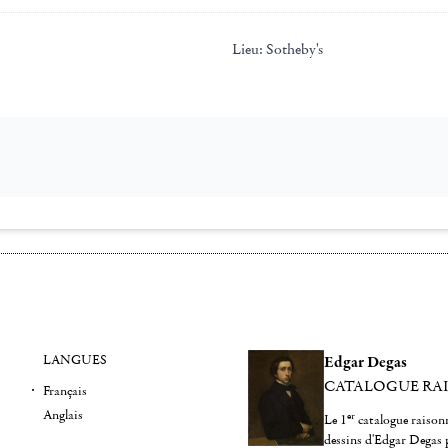
Lieu:
Sotheby's
LANGUES
Edgar Degas
CATALOGUE RA
Français
Anglais
er
Le 1
catalogue raisonn
dessins d'Edgar Degas 