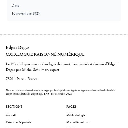
Date
10 novembre 1927
Edgar Degas
CATALOGUE RAISONNÉ NUMÉRIQUE
er
Le 1
catalogue raisonné en ligne des peintures, pastels et dessins d'Edgar
Degas par Michel Schulman, expert
75014 Paris - France
Tous les contenus de ce site sont protégés par les dispositions légales et réglementaires sur les droits de la
propriété intellectuelle.
Dépot légal BNF : 1er décembre 2022
SECTIONS
PAGES
Accueil
Méthodologie
Peintures & pastels
Michel Schulman