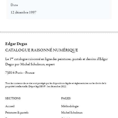
Date
12 décembre 1997
Edgar Degas
CATALOGUE RAISONNÉ NUMÉRIQUE
er
Le 1
catalogue raisonné en ligne des peintures, pastels et dessins d'Edgar
Degas par Michel Schulman, expert
75014 Paris - France
Tous les contenus de ce site sont protégés par les dispositions légales et réglementaires sur les droits de la
propriété intellectuelle.
Dépot légal BNF : 1er décembre 2022
SECTIONS
PAGES
Accueil
Méthodologie
Peintures & pastels
Michel Schulman